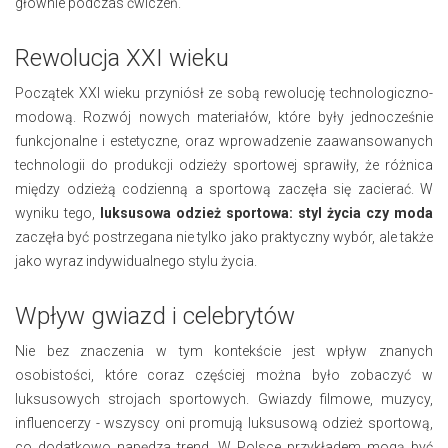
głównie podczas ćwiczeń.
Rewolucja XXI wieku
Początek XXI wieku przyniósł ze sobą rewolucję technologiczno-
modową. Rozwój nowych materiałów, które były jednocześnie
funkcjonalne i estetyczne, oraz wprowadzenie zaawansowanych
technologii do produkcji odzieży sportowej sprawiły, że różnica
między odzieżą codzienną a sportową zaczęła się zacierać. W
wyniku tego,
luksusowa odzież sportowa: styl życia czy moda
zaczęła być postrzegana nie tylko jako praktyczny wybór, ale także
jako wyraz indywidualnego stylu życia.
Wpływ gwiazd i celebrytów
Nie bez znaczenia w tym kontekście jest wpływ znanych
osobistości, które coraz częściej można było zobaczyć w
luksusowych strojach sportowych. Gwiazdy filmowe, muzycy,
influencerzy - wszyscy oni promują luksusową odzież sportową,
co dodatkowo napędza trend. W Polsce przykładem mogą być