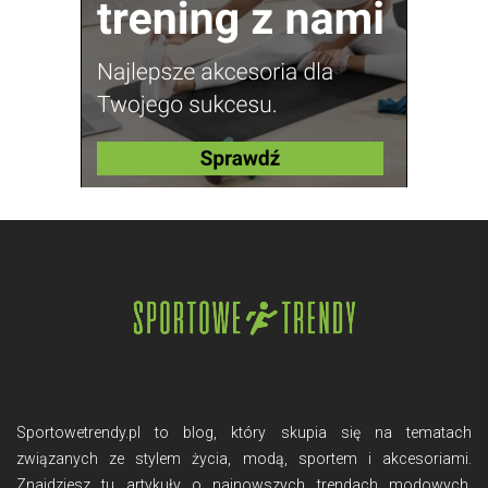
Sportowetrendy.pl to blog, który skupia się na tematach
związanych ze stylem życia, modą, sportem i akcesoriami.
Znajdziesz tu artykuły o najnowszych trendach modowych,